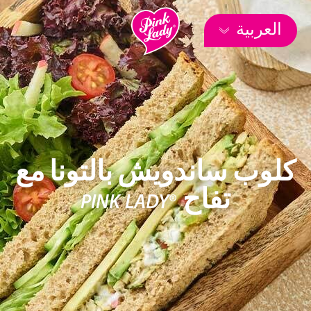
العربية
كلوب ساندويش بالتونا مع
تفاح ®PINK LADY