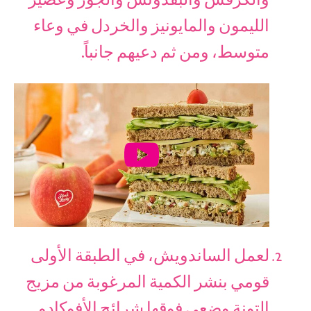
والكرفس والبقدونس والجوز وعصير
الليمون والمايونيز والخردل في وعاء
متوسط، ومن ثم دعيهم جانباً.
لعمل الساندويش، في الطبقة الأولى
قومي بنشر الكمية المرغوبة من مزيج
التونة وضعي فوقها شرائح الأفوكادو.