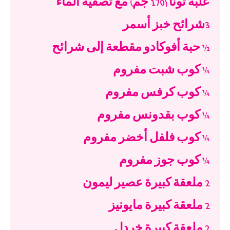
علبة تونا (170 جم) مع تصفية الماء
3شرائح خبز أسمر
½ حبة أفوكادو مقطعة إلى شرائح
¼ كوب شبت مفروم
¼ كوب كرفس مفروم
¼ كوب بقدونس مفروم
¼ كوب فلفل أخضر مفروم
¼ كوب جوز مفروم
2 ملعقة كبيرة عصير ليمون
2 ملعقة كبيرة مايونيز
2 ملعقة كبيرة خردل