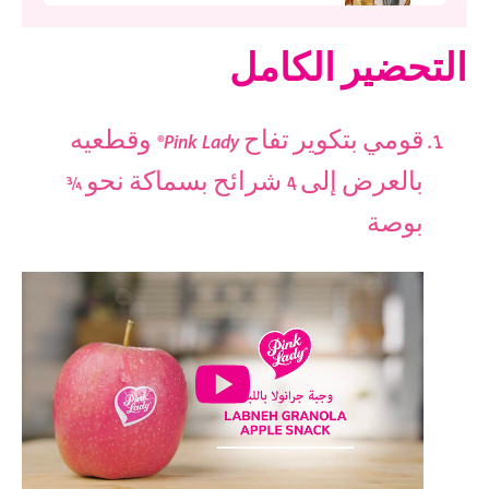
التحضير الكامل
قومي بتكوير تفاح Pink Lady® وقطعيه
بالعرض إلى 4 شرائح بسماكة نحو ¾
بوصة