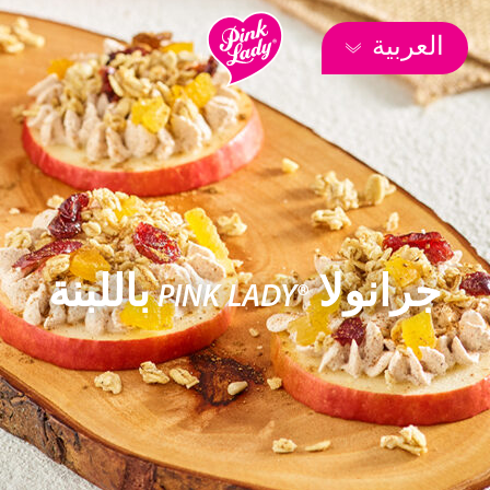
العربية
جرانولا ®PINK LADY باللبنة