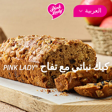
العربية
كيك نباتي مع تفاح ®PINK LADY