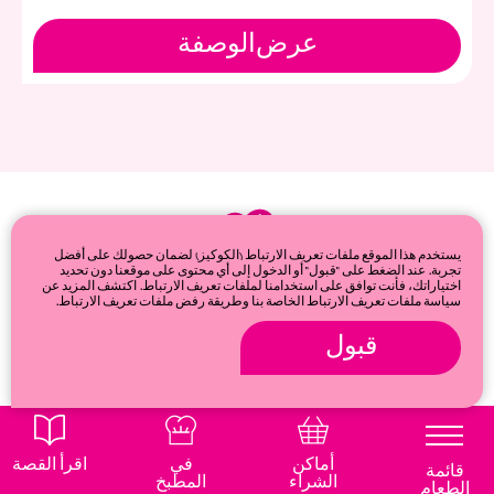
عرض
الوصفة
يستخدم هذا الموقع ملفات تعريف الارتباط (الكوكيز) لضمان حصولك على أفضل
تجربة. عند الضغط على "قبول" أو الدخول إلى أي محتوى على موقعنا دون تحديد
اختياراتك، فأنت توافق على استخدامنا لملفات تعريف الارتباط. اكتشف المزيد عن
سياسة ملفات تعريف الارتباط الخاصة بنا وطريقة رفض ملفات تعريف الارتباط.
قبول
© 2026
Privacy & cookie policy
أماكن
في
اقرأ القصة
قائمة
الشراء
المطبخ
الطعام