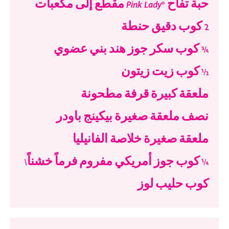
حبة تفاح ®Pink Lady مقطع إلى مكعبات
2 كوب دقيق حنطة
¾ كوب سكر جوز هند بني عضوي
½ كوب زيت زيتون
ملعقة كبيرة قرفة مطحونة
نصف ملعقة صغيرة بيكينج باودر
ملعقة صغيرة خلاصة الفانيليا
¼ كوب جوز أمريكي مفروم فرماً خشناً\
كوب حليب لوز