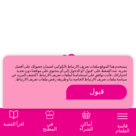
يستخدم هذا الموقع ملفات تعريف الارتباط (الكوكيز) لضمان حصولك على أفضل
تجربة. عند الضغط على "قبول" أو الدخول إلى أي محتوى على موقعنا دون تحديد
اختياراتك، فأنت توافق على استخدامنا لملفات تعريف الارتباط. اكتشف المزيد عن
سياسة ملفات تعريف الارتباط الخاصة بنا وطريقة رفض ملفات تعريف الارتباط.
قبول
© 2026
Privacy & cookie policy
أماكن
في
اقرأ القصة
قائمة
الشراء
المطبخ
الطعام