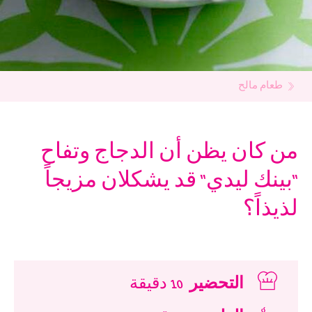
طعام مالح
من كان يظن أن الدجاج وتفاح
"بينك ليدي" قد يشكلان مزيجاً
لذيذاً؟
التحضير
10 دقيقة