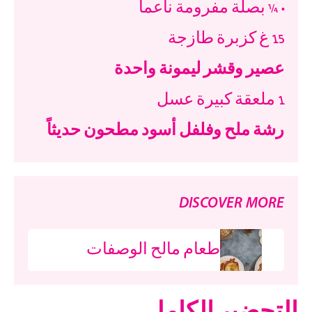
• ¼
بصلة مفرومة ناعماً
15
غ كزبرة طازجة
عصير وقشر ليمونة واحدة
1
ملعقة كبيرة عسل
رشة ملح وفلفل أسود مطحون حديثاً
DISCOVER MORE
طعام مالح الوصفات