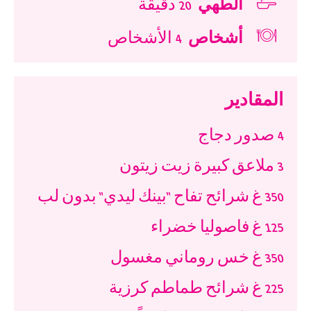
الطهي
20 دقيقة
أشخاص
4 الأشخاص
المقادير
4
صدور دجاج
3
ملاعق كبيرة زيت زيتون
350
غ شرائح تفاح "بينك ليدي" بدون لب
125
غ فاصوليا خضراء
350
غ خس روماني مغسول
225
غ شرائح طماطم كرزية