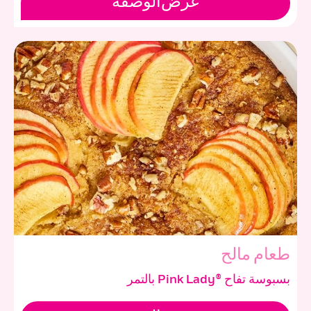
عرض
الوصفة
طعام مالح
بسبوسة تفاح ®Pink Lady بالتمر