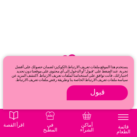
يستخدم هذا الموقع ملفات تعريف الارتباط (الكوكيز) لضمان حصولك على أفضل
تجربة. عند الضغط على "قبول" أو الدخول إلى أي محتوى على موقعنا دون تحديد
اختياراتك، فأنت توافق على استخدامنا لملفات تعريف الارتباط. اكتشف المزيد عن
سياسة ملفات تعريف الارتباط الخاصة بنا وطريقة رفض ملفات تعريف الارتباط.
قبول
© 2026
Privacy & cookie policy
أماكن
في
اقرأ القصة
قائمة
الشراء
المطبخ
الطعام