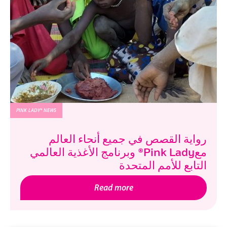
PINK LADY® NEWS
رواية القصص في جميع أنحاء العالم
معPink Lady® وبرنامج الأغذية العالمي
التابع للأمم المتحدة
Read more