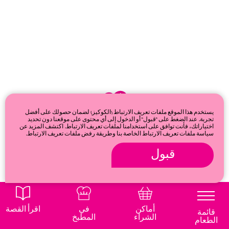
يستخدم هذا الموقع ملفات تعريف الارتباط (الكوكيز) لضمان حصولك على أفضل
تجربة. عند الضغط على "قبول" أو الدخول إلى أي محتوى على موقعنا دون تحديد
اختياراتك، فأنت توافق على استخدامنا لملفات تعريف الارتباط. اكتشف المزيد عن
سياسة ملفات تعريف الارتباط الخاصة بنا وطريقة رفض ملفات تعريف الارتباط.
قبول
© 2026
Privacy & cookie policy
أماكن
في
اقرأ القصة
قائمة
الشراء
المطبخ
الطعام