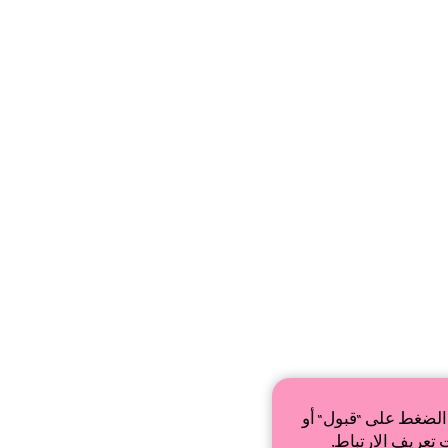
الضغط على "قبول" أو
 تعريف الارتباط.