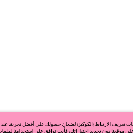
ات تعريف الارتباط (الكوكيز) لضمان حصولك على أفضل تجربة. عند 
ى موقعنا دون تحديد اختياراتك، فأنت توافق على استخدامنا لملفات